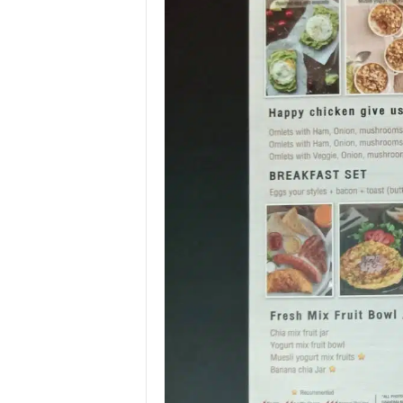
.
I
.
W
.
G
r
o
u
p