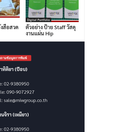
Digital Portfolio
ังสือสวด
ตัวอย่าง ป้าย Staff วัสดุ
งานแผ่น Hip
ถามข้อมูลการพิมพ์
าทิติยา (ป๊อบ)
ce: 02-9380950
le: 090-9072927
l: sale@miwgroup.co.th
จนจิรา (เหมียว)
ce: 02-9380950