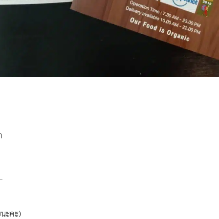
า
_
วยนะคะ)