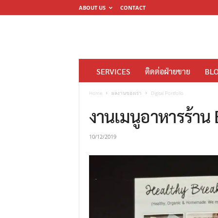
ABOUT US
CONTACT
โ
SERVICES
ติดต่อฝ่ายขาย
BL
ร
ง
Home
ผลงานของเรา
Digital Portfolio
พิ
งานเมนูอาหารร้าน
ม
พ์
10/12/2019
ดิ
จิ
ต
อ
ล
M