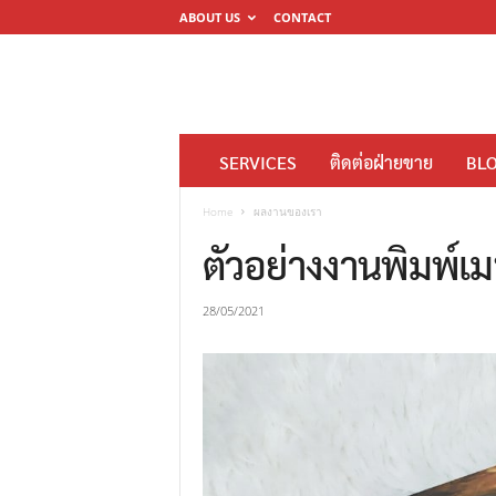
ABOUT US
CONTACT
โ
SERVICES
ติดต่อฝ่ายขาย
BL
ร
ง
Home
ผลงานของเรา
พิ
ตัวอย่างงานพิมพ์เม
ม
พ์
28/05/2021
ดิ
จิ
ต
อ
ล
M