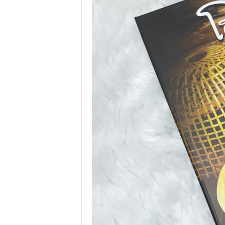
.
I
.
W
.
G
r
o
u
p