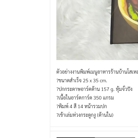
ตัวอย่างงานพิมพ์เมนูอาหารร้านบ้านโสเหล
?ขนาดสำเร็จ 25 x 35 cm.
?ปกกระดาษอาร์ตด้าน 157 g. หุ้มจั่วปัง
?เนื้อในอาร์ตการ์ด 350 แกรม
?พิมพ์ 4 สี 14 หน้ารวมปก
?เข้าเล่มห่วงกระดูกงู (ด้านใน)