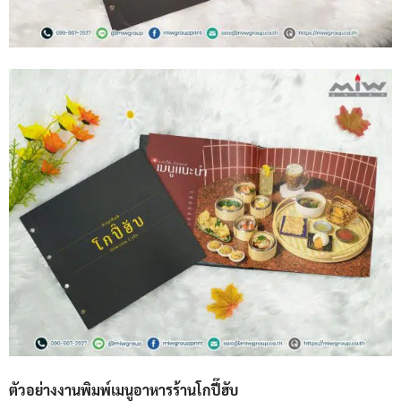
ตัวอย่างงานพิมพ์เมนูอาหารร้านโกปี๊ฮับ