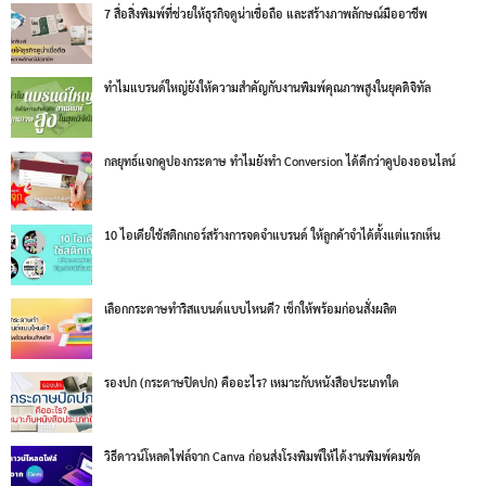
7 สื่อสิ่งพิมพ์ที่ช่วยให้ธุรกิจดูน่าเชื่อถือ และสร้างภาพลักษณ์มืออาชีพ
ทำไมแบรนด์ใหญ่ยังให้ความสำคัญกับงานพิมพ์คุณภาพสูงในยุคดิจิทัล
กลยุทธ์แจกคูปองกระดาษ ทำไมยังทำ Conversion ได้ดีกว่าคูปองออนไลน์
10 ไอเดียใช้สติกเกอร์สร้างการจดจำแบรนด์ ให้ลูกค้าจำได้ตั้งแต่แรกเห็น
เลือกกระดาษทำริสแบนด์แบบไหนดี? เช็กให้พร้อมก่อนสั่งผลิต
รองปก (กระดาษปิดปก) คืออะไร? เหมาะกับหนังสือประเภทใด
วิธีดาวน์โหลดไฟล์จาก Canva ก่อนส่งโรงพิมพ์ให้ได้งานพิมพ์คมชัด