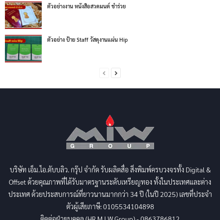
ตัวอย่างงาน หนังสือสวดมนต์ ชำร่วย
ตัวอย่าง ป้าย Staff วัสดุงานแผ่น Hip
บริษัท เอ็ม.ไอ.ดับบลิว. กรุ๊ป จำกัด รับผลิตสื่อ สิ่งพิมพ์ครบวงจรทั้ง Digital &
Offset ด้วยคุณภาพที่ได้รับมาตรฐานระดับเหรียญทอง ทั้งในประเทศและต่าง
ประเทศ ด้วยประสบการณ์ที่ยาวนานมากกว่า 34 ปี (ในปี 2025) เลขที่ประจำ
ตัวผู้เสียภาษี: 0105534104898
ติดต่อฝ่ายบุคคล (HR M.I.W Group) - 0863786812