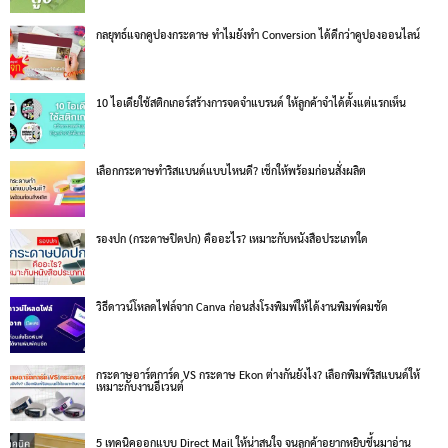
กลยุทธ์แจกคูปองกระดาษ ทำไมยังทำ Conversion ได้ดีกว่าคูปองออนไลน์
10 ไอเดียใช้สติกเกอร์สร้างการจดจำแบรนด์ ให้ลูกค้าจำได้ตั้งแต่แรกเห็น
เลือกกระดาษทำริสแบนด์แบบไหนดี? เช็กให้พร้อมก่อนสั่งผลิต
รองปก (กระดาษปิดปก) คืออะไร? เหมาะกับหนังสือประเภทใด
วิธีดาวน์โหลดไฟล์จาก Canva ก่อนส่งโรงพิมพ์ให้ได้งานพิมพ์คมชัด
กระดาษอาร์ตการ์ด VS กระดาษ Ekon ต่างกันยังไง? เลือกพิมพ์ริสแบนด์ให้
เหมาะกับงานอีเวนต์
5 เทคนิคออกแบบ Direct Mail ให้น่าสนใจ จนลูกค้าอยากหยิบขึ้นมาอ่าน