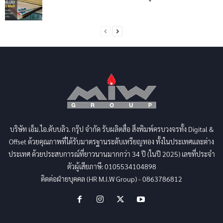
บริษัท เอ็ม.ไอ.ดับบลิว. กรุ๊ป จำกัด รับผลิตสื่อ สิ่งพิมพ์ครบวงจรทั้ง Digital &
Offset ด้วยคุณภาพที่ได้รับมาตรฐานระดับเหรียญทอง ทั้งในประเทศและต่าง
ประเทศ ด้วยประสบการณ์ที่ยาวนานมากกว่า 34 ปี (ในปี 2025) เลขที่ประจำ
ตัวผู้เสียภาษี: 0105534104898
ติดต่อฝ่ายบุคคล (HR M.I.W Group) - 0863786812