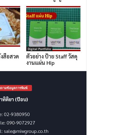
Digital Portfolio
ังสือสวด
ตัวอย่าง ป้าย Staff วัสดุ
งานแผ่น Hip
ถามข้อมูลการพิมพ์
าทิติยา (ป๊อบ)
ce: 02-9380950
le: 090-9072927
l: sale@miwgroup.co.th