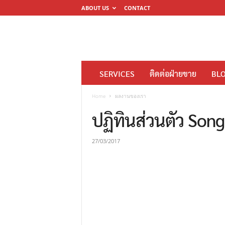
ABOUT US
CONTACT
โ
SERVICES
ติดต่อฝ่ายขาย
BL
ร
ง
Home
ผลงานของเรา
พิ
ปฏิทินส่วนตัว Son
ม
พ์
27/03/2017
ดิ
จิ
ต
อ
ล
M