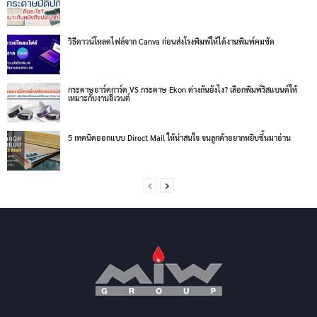
วิธีดาวน์โหลดไฟล์จาก Canva ก่อนส่งโรงพิมพ์ให้ได้งานพิมพ์คมชัด
กระดาษอาร์ตการ์ด VS กระดาษ Ekon ต่างกันยังไง? เลือกพิมพ์ริสแบนด์ให้
เหมาะกับงานอีเวนต์
5 เทคนิคออกแบบ Direct Mail ให้น่าสนใจ จนลูกค้าอยากหยิบขึ้นมาอ่าน