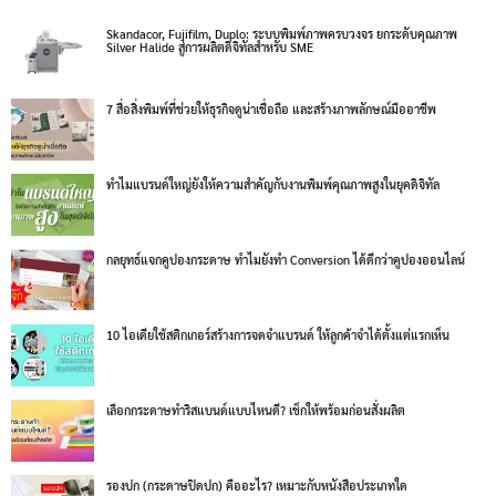
Skandacor, Fujifilm, Duplo: ระบบพิมพ์ภาพครบวงจร ยกระดับคุณภาพ
Silver Halide สู่การผลิตดิจิทัลสำหรับ SME
7 สื่อสิ่งพิมพ์ที่ช่วยให้ธุรกิจดูน่าเชื่อถือ และสร้างภาพลักษณ์มืออาชีพ
ทำไมแบรนด์ใหญ่ยังให้ความสำคัญกับงานพิมพ์คุณภาพสูงในยุคดิจิทัล
กลยุทธ์แจกคูปองกระดาษ ทำไมยังทำ Conversion ได้ดีกว่าคูปองออนไลน์
10 ไอเดียใช้สติกเกอร์สร้างการจดจำแบรนด์ ให้ลูกค้าจำได้ตั้งแต่แรกเห็น
เลือกกระดาษทำริสแบนด์แบบไหนดี? เช็กให้พร้อมก่อนสั่งผลิต
รองปก (กระดาษปิดปก) คืออะไร? เหมาะกับหนังสือประเภทใด