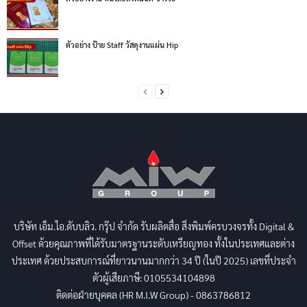
ตัวอย่าง ป้าย Staff วัสดุงานแผ่น Hip
บริษัท เอ็ม.ไอ.ดับบลิว. กรุ๊ป จำกัด รับผลิตสื่อ สิ่งพิมพ์ครบวงจรทั้ง Digital &
Offset ด้วยคุณภาพที่ได้รับมาตรฐานระดับเหรียญทอง ทั้งในประเทศและต่าง
ประเทศ ด้วยประสบการณ์ที่ยาวนานมากกว่า 34 ปี (ในปี 2025) เลขที่ประจำ
ตัวผู้เสียภาษี: 0105534104898
ติดต่อฝ่ายบุคคล (HR M.I.W Group) - 0863786812