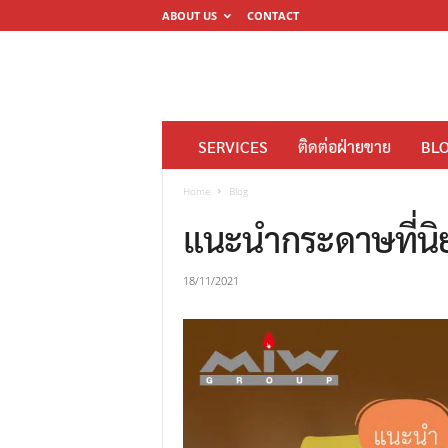
ABOUT US
CONTACT
โ
SERVICES
ติดต่อฝ่ายขาย
BL
ร
ง
Home
Blog
พิ
แนะนำกระดาษที่นิย
ม
พ์
18/11/2021
ดิ
จิ
ต
อ
ล
M