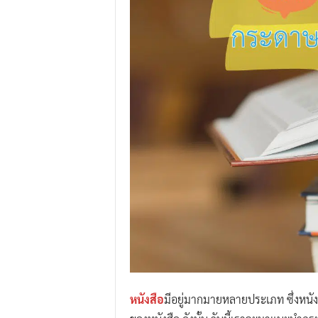
.
I
.
W
.
G
r
o
u
p
หนังสือ
มีอยู่มากมายหลายประเภท ซึ่งหน