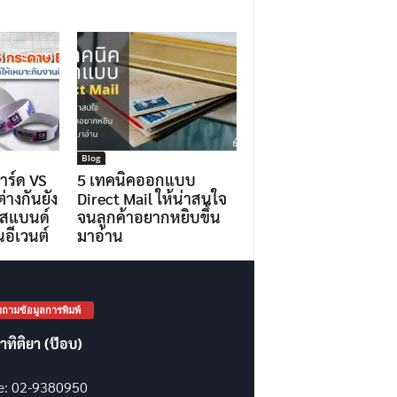
Blog
าร์ด VS
5 เทคนิคออกแบบ
างกันยัง
Direct Mail ให้น่าสนใจ
ริสแบนด์
จนลูกค้าอยากหยิบขึ้น
อีเวนต์
มาอ่าน
ถามข้อมูลการพิมพ์
าทิติยา (ป๊อบ)
ce: 02-9380950