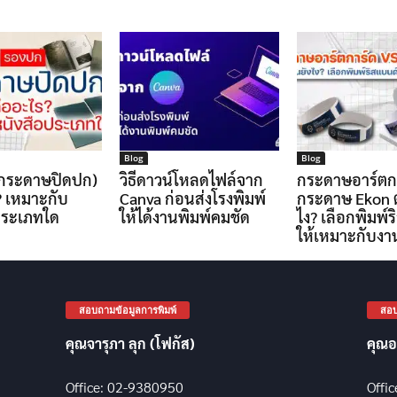
Blog
Blog
กระดาษปิดปก)
วิธีดาวน์โหลดไฟล์จาก
กระดาษอาร์ตก
? เหมาะกับ
Canva ก่อนส่งโรงพิมพ์
กระดาษ Ekon ต่
ประเภทใด
ให้ได้งานพิมพ์คมชัด
ไง? เลือกพิมพ์
ให้เหมาะกับงาน
สอบถามข้อมูลการพิมพ์
สอบ
คุณจารุภา ลุก (โฟกัส)
คุณอ
Office: 02-9380950
Offi