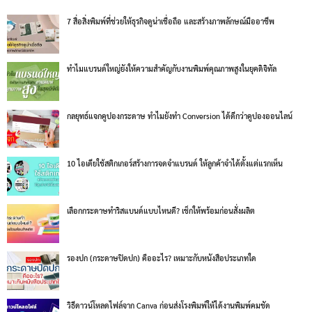
7 สื่อสิ่งพิมพ์ที่ช่วยให้ธุรกิจดูน่าเชื่อถือ และสร้างภาพลักษณ์มืออาชีพ
ทำไมแบรนด์ใหญ่ยังให้ความสำคัญกับงานพิมพ์คุณภาพสูงในยุคดิจิทัล
กลยุทธ์แจกคูปองกระดาษ ทำไมยังทำ Conversion ได้ดีกว่าคูปองออนไลน์
10 ไอเดียใช้สติกเกอร์สร้างการจดจำแบรนด์ ให้ลูกค้าจำได้ตั้งแต่แรกเห็น
เลือกกระดาษทำริสแบนด์แบบไหนดี? เช็กให้พร้อมก่อนสั่งผลิต
รองปก (กระดาษปิดปก) คืออะไร? เหมาะกับหนังสือประเภทใด
วิธีดาวน์โหลดไฟล์จาก Canva ก่อนส่งโรงพิมพ์ให้ได้งานพิมพ์คมชัด