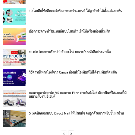
10 ไอเดียใช้สติกเกอร์สร้างการจดจำแบรนด์ ให้ลูกค้าจำได้ตั้งแต่แรกเห็น
เลือกกระดาษทำริสแบนด์แบบไหนดี? เช็กให้พร้อมก่อนสั่งผลิต
รองปก (กระดาษปิดปก) คืออะไร? เหมาะกับหนังสือประเภทใด
วิธีดาวน์โหลดไฟล์จาก Canva ก่อนส่งโรงพิมพ์ให้ได้งานพิมพ์คมชัด
กระดาษอาร์ตการ์ด VS กระดาษ Ekon ต่างกันยังไง? เลือกพิมพ์ริสแบนด์ให้
เหมาะกับงานอีเวนต์
5 เทคนิคออกแบบ Direct Mail ให้น่าสนใจ จนลูกค้าอยากหยิบขึ้นมาอ่าน