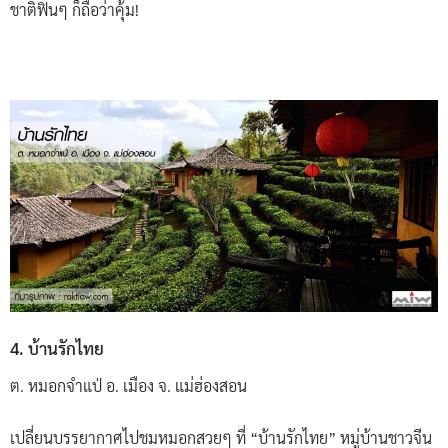
ชาติฟินๆ ก็ถือว่าคุ้ม!
4. บ้านรักไทย
ต. หมอกจำแป่ อ. เมือง จ. แม่ฮ่องสอน
เปลี่ยนบรรยากาศไปชมหมอกสวยๆ ที่ “บ้านรักไทย” หมู่บ้านชาวจีน