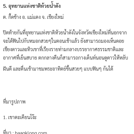
5. อุทยานแห่งชาติห้วยน้ำดัง
ต. กื้ดช้าง อ. แม่แตง จ. เชียงใหม่
ปิดท้ายกันที่อุทยานแห่งชาติห้วยน้ำดังในจังหวัดเชียงใหม่ที่นอกจาก
จะได้ฟินไปกับหมอกสวยๆในตอนเช้าแล้ว ยังสามารถมองเห็นดอย
เชียงดาวและทิวเขาที่เรียงรายท่ามกลางบรรยากาศธรรมชาติและ
อากาศที่เย็นสบาย ตกกลางคืนก็สามารถกางเต็นท์นอนดูดาวให้หลับ
ฝันดี และตื่นเช้ามาชมพระอาทิตย์ขึ้นสวยๆ แบบฟินๆ กันได้
ที่มารูปภาพ
1. เขาตะเคียนโง๊ะ
ที่มา : baagklong.com