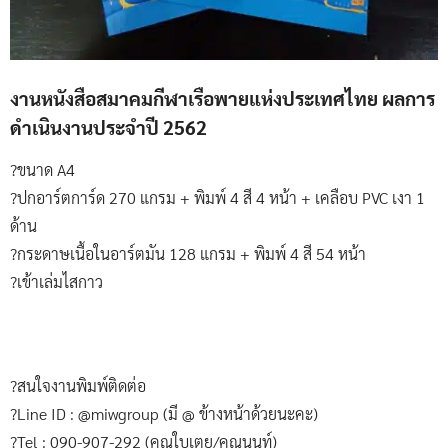
งานหนังสือสมาคมกีฬาเรือพายแห่งประเทศไทย ผลการ
ดำเนินงานประจำปี 2562
?ขนาด A4
?ปกอาร์ตการ์ด 270 แกรม + พิมพ์ 4 สี 4 หน้า + เคลือบ PVC เงา 1
ด้าน
?กระดาษเนื้อในอาร์ตมัน 128 แกรม + พิมพ์ 4 สี 54 หน้า
?เข้าเล่มไสกาว
?สนใจงานพิมพ์ติดต่อ
?Line ID : @miwgroup (มี @ ข้างหน้าด้วยนะคะ)
?Tel : 090-907-292 (คุณใบเตย/คุณนนท์)