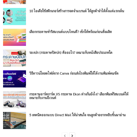
10 ไอเดียใช้สติกเกอร์สร้างการจดจำแบรนด์ ให้ลูกค้าจำได้ตั้งแต่แรกเห็น
เลือกกระดาษทำริสแบนด์แบบไหนดี? เช็กให้พร้อมก่อนสั่งผลิต
รองปก (กระดาษปิดปก) คืออะไร? เหมาะกับหนังสือประเภทใด
วิธีดาวน์โหลดไฟล์จาก Canva ก่อนส่งโรงพิมพ์ให้ได้งานพิมพ์คมชัด
กระดาษอาร์ตการ์ด VS กระดาษ Ekon ต่างกันยังไง? เลือกพิมพ์ริสแบนด์ให้
เหมาะกับงานอีเวนต์
5 เทคนิคออกแบบ Direct Mail ให้น่าสนใจ จนลูกค้าอยากหยิบขึ้นมาอ่าน