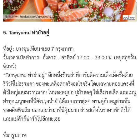
5. Tamyumu ทำยำอยู่
ที่อยู่ : บางขุนเทียน ซอย 7 กรุงเทพฯ
วันเวลาเปิดทำการ : อังคาร – อาทิตย์ 17:00 – 23:00 น. (หยุดทุกวัน
จันทร์)
“Tamyumu ทำยำอยู่” อีกหนึ่งร้านยำที่การันตีความเด็ดเผ็ดซี้ดด้วย
รีวิวที่ไม่ธรรมดา ของทะเลคือสดจริงอะไรจริง โดยเฉพาะหอยแครงที่
ตัวใหญ่และหวานมาก! ไหนจะหมูยอ ปูม้าสดๆ ไข่เค็มรสเด็ด แถมเมนู
ยำทุกเมนูของที่นี่ยังปรุงน้ำยำได้แบบเทพสุดๆ ทานคู่กับหมูสามชั้น
ทอดคือฟินลืม บอกเลยว่ามาที่นี่คุ้มมาก ยำรสเด็ดในราคาเข้าถึงได้
แถมแม่ค้าก็น่ารักไปอีกนะเธอ
ที่มารูปภาพ