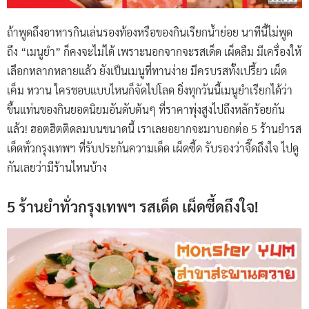
ถ้าพูดถึงอาหารกินเล่นรองท้องหรือของกินเรียกน้ำย่อย นาทีนี้ไม่พูด
ถึง “เมนูยำ” ก็คงจะไม่ได้ เพราะนอกจากจะรสเด็ด เผ็ดลืม มีเครื่องให้
เลือกหลากหลายแล้ว ยังเป็นเมนูที่ทานง่าย มีครบรสทั้งเปรี้ยว เผ็ด
เค็ม หวาน ใครชอบแบบไหนก็จัดไปโลด ยิ่งทุกวันนี้เมนูยำเรียกได้ว่า
ขึ้นแท่นของกินยอดนิยมอันดับต้นๆ ที่ราคาพุ่งสูงไปถึงหลักร้อยกัน
แล้ว! ฮอตฮิตติดลมบนขนาดนี้ เราเลยอยากจะมาบอกต่อ 5 ร้านยำรส
เด็ดทั่วกรุงเทพฯ ที่รับประกันความเด็ด เผ็ดซี้ด รับรองว่าจี๊ดถึงใจ ไปดู
กันเลยว่ามีร้านไหนบ้าง
5 ร้านยำทั่วกรุงเทพฯ รสเด็ด เผ็ดซี้ดถึงใจ!