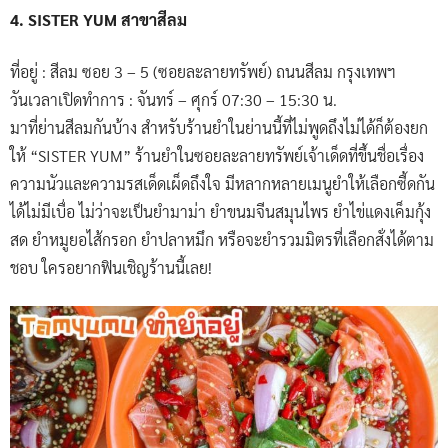
4. SISTER YUM สาขาสีลม
ที่อยู่ : สีลม ซอย 3 – 5 (ซอยละลายทรัพย์) ถนนสีลม กรุงเทพฯ
วันเวลาเปิดทำการ : จันทร์ – ศุกร์ 07:30 – 15:30 น.
มาที่ย่านสีลมกันบ้าง สำหรับร้านยำในย่านนี้ที่ไม่พูดถึงไม่ได้ก็ต้องยก
ให้ “SISTER YUM” ร้านยำในซอยละลายทรัพย์เจ้าเด็ดที่ขึ้นชื่อเรื่อง
ความนัวและความรสเด็ดเผ็ดถึงใจ มีหลากหลายเมนูยำให้เลือกซี้ดกัน
ได้ไม่มีเบื่อ ไม่ว่าจะเป็นยำมาม่า ยำขนมจีนสมุนไพร ยำไข่แดง​เค็ม​กุ้ง
สด ยำหมูยอไส้กรอก ยำปลาหมึก หรือจะยำรวมมิตรที่เลือกสั่งได้ตาม
ชอบ ใครอยากฟินเชิญร้านนี้เลย!