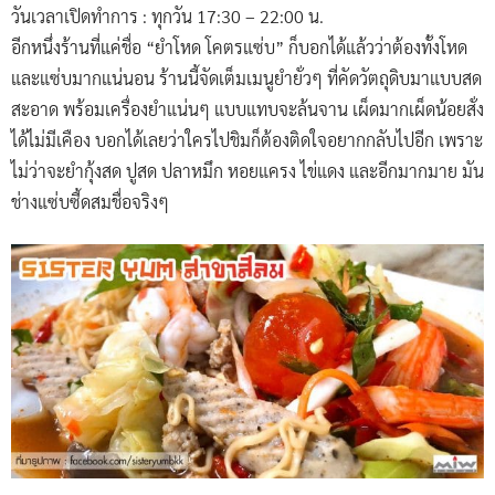
วันเวลาเปิดทำการ : ทุกวัน 17:30 – 22:00 น.
อีกหนึ่งร้านที่แค่ชื่อ “ยำโหด โคตรแซ่บ” ก็บอกได้แล้วว่าต้องทั้งโหด
และแซ่บมากแน่นอน ร้านนี้จัดเต็มเมนูยำยั่วๆ ที่คัดวัตถุดิบมาแบบสด
สะอาด พร้อมเครื่องยำแน่นๆ แบบแทบจะล้นจาน เผ็ดมากเผ็ดน้อยสั่ง
ได้ไม่มีเคือง บอกได้เลยว่าใครไปชิมก็ต้องติดใจอยากกลับไปอีก เพราะ
ไม่ว่าจะยำกุ้งสด ปูสด ปลาหมึก หอยแครง ไข่แดง และอีกมากมาย มัน
ช่างแซ่บซี้ดสมชื่อจริงๆ