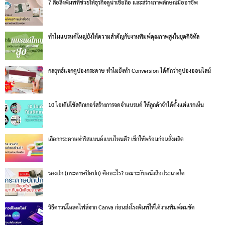
7 สื่อสิ่งพิมพ์ที่ช่วยให้ธุรกิจดูน่าเชื่อถือ และสร้างภาพลักษณ์มืออาชีพ
ทำไมแบรนด์ใหญ่ยังให้ความสำคัญกับงานพิมพ์คุณภาพสูงในยุคดิจิทัล
กลยุทธ์แจกคูปองกระดาษ ทำไมยังทำ Conversion ได้ดีกว่าคูปองออนไลน์
10 ไอเดียใช้สติกเกอร์สร้างการจดจำแบรนด์ ให้ลูกค้าจำได้ตั้งแต่แรกเห็น
เลือกกระดาษทำริสแบนด์แบบไหนดี? เช็กให้พร้อมก่อนสั่งผลิต
รองปก (กระดาษปิดปก) คืออะไร? เหมาะกับหนังสือประเภทใด
วิธีดาวน์โหลดไฟล์จาก Canva ก่อนส่งโรงพิมพ์ให้ได้งานพิมพ์คมชัด