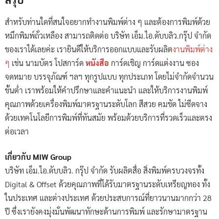
สำหรับท่านใดที่สนใจอยากทำงานพิมพ์ต่าง ๆ และต้องการพิมพ์ด้วย
หมึกพิมพ์ถั่วเหลือง สามารถติดต่อ บริษัท เอ็ม.ไอ.ดับบลิว.กรุ๊ป จำกัด
ของเราได้เลยค่ะ เรายินดีให้บริการออกแบบและรับผลิต
งานพิมพ์ต่าง
ๆ
เช่น นามบัตร โปสการ์ด
หนังสือ
การ์ดเชิญ การ์ดแต่งงาน ซอง
จดหมาย บรรจุภัณฑ์ ฯลฯ ทุกรูปแบบ ทุกประเภท โดยไม่จำกัดจำนวน
ขั้นต่ำ เราพร้อมให้คำปรึกษาและคำแนะนำ และให้บริการงานพิมพ์
คุณภาพด้วยเครื่องพิมพ์มาตรฐานระดับโลก สีสวย คมชัด ไม่ซีดจาง
ด้วยเทคโนโลยีการพิมพ์ที่ทันสมัย พร้อมด้วยบริการที่รวดเร็วและตรง
ต่อเวลา
เกี่ยวกับ MIW Group
บริษัท เอ็ม.ไอ.ดับบลิว. กรุ๊ป จำกัด รับผลิตสื่อ สิ่งพิมพ์ครบวงจรทั้ง
Digital & Offset ด้วยคุณภาพที่ได้รับมาตรฐานระดับเหรียญทอง ทั้ง
ในประเทศ และต่างประเทศ ด้วยประสบการณ์ที่ยาวนานมากกว่า 28
ปี ซึ่งเรายังคงมุ่งมั่นพัฒนาทักษะด้านการพิมพ์ และรักษามาตรฐาน