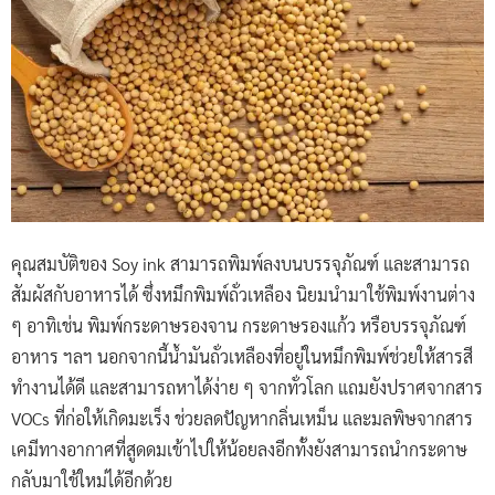
คุณสมบัติของ Soy ink สามารถพิมพ์ลงบนบรรจุภัณฑ์ และสามารถ
สัมผัสกับอาหารได้ ซึ่งหมึกพิมพ์ถั่วเหลือง นิยมนำมาใช้พิมพ์งานต่าง
ๆ อาทิเช่น พิมพ์กระดาษรองจาน กระดาษรองแก้ว หรือบรรจุภัณฑ์
อาหาร ฯลฯ นอกจากนี้น้ำมันถั่วเหลืองที่อยู่ในหมึกพิมพ์ช่วยให้สารสี
ทำงานได้ดี และสามารถหาได้ง่าย ๆ จากทั่วโลก แถมยังปราศจากสาร
VOCs ที่ก่อให้เกิดมะเร็ง ช่วยลดปัญหากลิ่นเหม็น และมลพิษจากสาร
เคมีทางอากาศที่สูดดมเข้าไปให้น้อยลงอีกทั้งยังสามารถนำกระดาษ
กลับมาใช้ใหม่ได้อีกด้วย