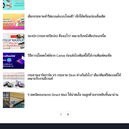
เลือกกระดาษทำริสแบนด์แบบไหนดี? เช็กให้พร้อมก่อนสั่งผลิต
รองปก (กระดาษปิดปก) คืออะไร? เหมาะกับหนังสือประเภทใด
วิธีดาวน์โหลดไฟล์จาก Canva ก่อนส่งโรงพิมพ์ให้ได้งานพิมพ์คมชัด
กระดาษอาร์ตการ์ด VS กระดาษ Ekon ต่างกันยังไง? เลือกพิมพ์ริสแบนด์ให้
เหมาะกับงานอีเวนต์
5 เทคนิคออกแบบ Direct Mail ให้น่าสนใจ จนลูกค้าอยากหยิบขึ้นมาอ่าน