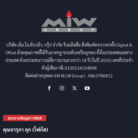
บริษัท เอ็ม.ไอ.ดับบลิว. กรุ๊ป จำกัด รับผลิตสื่อ สิ่งพิมพ์ครบวงจรทั้ง Digital &
Offset ด้วยคุณภาพที่ได้รับมาตรฐานระดับเหรียญทอง ทั้งในประเทศและต่าง
ประเทศ ด้วยประสบการณ์ที่ยาวนานมากกว่า 34 ปี (ในปี 2025) เลขที่ประจำ
ตัวผู้เสียภาษี: 0105534104898
ติดต่อฝ่ายบุคคล (HR M.I.W Group) - 0863786812
สอบถามข้อมูลการพิมพ์
คุณจารุภา ลุก (โฟกัส)