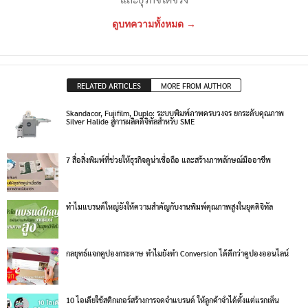
ดูบทความทั้งหมด →
RELATED ARTICLES
MORE FROM AUTHOR
Skandacor, Fujifilm, Duplo: ระบบพิมพ์ภาพครบวงจร ยกระดับคุณภาพ
Silver Halide สู่การผลิตดิจิทัลสำหรับ SME
7 สื่อสิ่งพิมพ์ที่ช่วยให้ธุรกิจดูน่าเชื่อถือ และสร้างภาพลักษณ์มืออาชีพ
ทำไมแบรนด์ใหญ่ยังให้ความสำคัญกับงานพิมพ์คุณภาพสูงในยุคดิจิทัล
กลยุทธ์แจกคูปองกระดาษ ทำไมยังทำ Conversion ได้ดีกว่าคูปองออนไลน์
10 ไอเดียใช้สติกเกอร์สร้างการจดจำแบรนด์ ให้ลูกค้าจำได้ตั้งแต่แรกเห็น