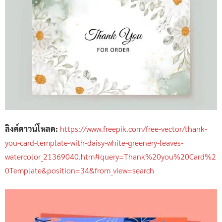
ลิงค์ดาวน์โหลด:
https://www.freepik.com/free-vector/thank-
you-card-template-with-daisy-white-greenery-leaves-
watercolor_21369040.htm#query=Thank%20you%20Card%2
0Template&position=34&from_view=search