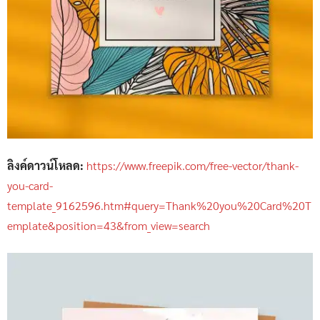
ลิงค์ดาวน์โหลด:
https://www.freepik.com/free-vector/thank-
you-card-
template_9162596.htm#query=Thank%20you%20Card%20T
emplate&position=43&from_view=search