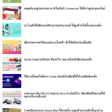
กลยุทธ์แจกคูปองกระดาษ ทำไมยังทำ Conversion ได้ดีกว่าคูปองออนไลน์
10 ไอเดียใช้สติกเกอร์สร้างการจดจำแบรนด์ ให้ลูกค้าจำได้ตั้งแต่แรกเห็น
เลือกกระดาษทำริสแบนด์แบบไหนดี? เช็กให้พร้อมก่อนสั่งผลิต
รองปก (กระดาษปิดปก) คืออะไร? เหมาะกับหนังสือประเภทใด
วิธีดาวน์โหลดไฟล์จาก Canva ก่อนส่งโรงพิมพ์ให้ได้งานพิมพ์คมชัด
กระดาษอาร์ตการ์ด VS กระดาษ Ekon ต่างกันยังไง? เลือกพิมพ์ริสแบนด์ให้
เหมาะกับงานอีเวนต์
5 เทคนิคออกแบบ Direct Mail ให้น่าสนใจ จนลูกค้าอยากหยิบขึ้นมาอ่าน