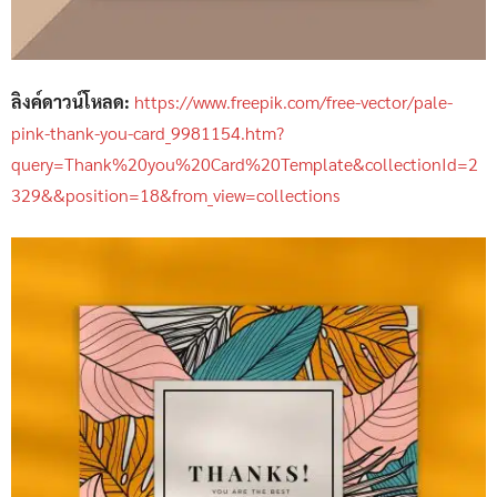
ลิงค์ดาวน์โหลด:
https://www.freepik.com/free-vector/pale-
pink-thank-you-card_9981154.htm?
query=Thank%20you%20Card%20Template&collectionId=2
329&&position=18&from_view=collections