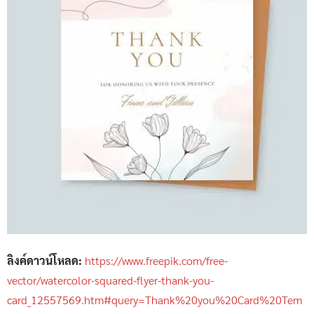
ลิงค์ดาวน์โหลด:
https://www.freepik.com/free-
vector/watercolor-squared-flyer-thank-you-
card_12557569.htm#query=Thank%20you%20Card%20Tem