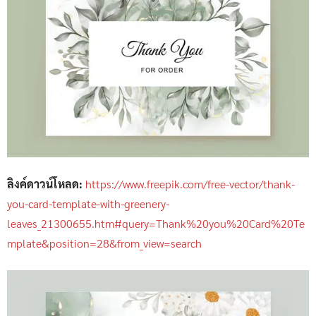
ลิงค์ดาวน์โหลด:
https://www.freepik.com/free-vector/thank-
you-card-template-with-greenery-
leaves_21300655.htm#query=Thank%20you%20Card%20Te
mplate&position=28&from_view=search