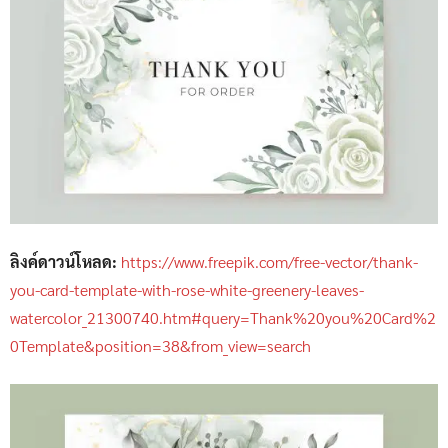
ลิงค์ดาวน์โหลด:
https://www.freepik.com/free-vector/thank-
you-card-template-with-rose-white-greenery-leaves-
watercolor_21300740.htm#query=Thank%20you%20Card%2
0Template&position=38&from_view=search