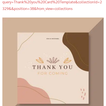
query=Thank%20you%20Card%20Template&collectionId=2
329&&position=38&from_view=collections