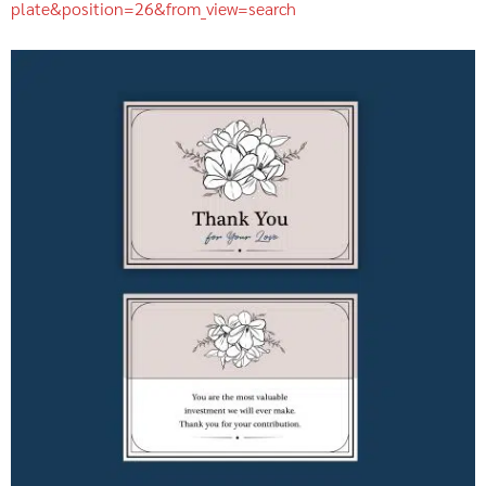
plate&position=26&from_view=search