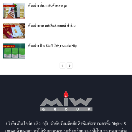
ตัวอย่าง ชั้นวางสินค้าพลาสวูด
ตัวอย่างงาน หนังสือสวดมนต์ ชำร่วย
ตัวอย่าง ป้าย Staff วัสดุงานแผ่น Hip
บริษัท เอ็ม.ไอ.ดับบลิว. กรุ๊ป จำกัด รับผลิตสื่อ สิ่งพิมพ์ครบวงจรทั้ง Digital &
Offset ด้วยคุณภาพที่ได้รับมาตรฐานระดับเหรียญทอง ทั้งในประเทศและต่าง