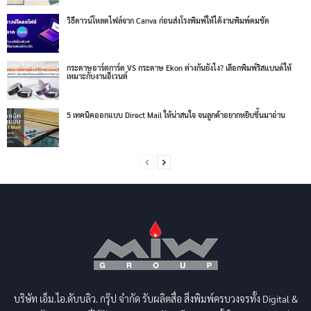
วิธีดาวน์โหลดไฟล์จาก Canva ก่อนส่งโรงพิมพ์ให้ได้งานพิมพ์คมชัด
กระดาษอาร์ตการ์ด VS กระดาษ Ekon ต่างกันยังไง? เลือกพิมพ์ริสแบนด์ให้
เหมาะกับงานอีเวนต์
5 เทคนิคออกแบบ Direct Mail ให้น่าสนใจ จนลูกค้าอยากหยิบขึ้นมาอ่าน
บริษัท เอ็ม.ไอ.ดับบลิว. กรุ๊ป จำกัด รับผลิตสื่อ สิ่งพิมพ์ครบวงจรทั้ง Digital &