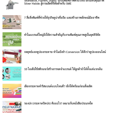
Skandacor, Fujifilm, Duplo: ระบบพิมพ์ภาพครบวงจร ยกระดับคุณภาพ
Silver Halide สู่การผลิตดิจิทัลสำหรับ SME
7 สื่อสิ่งพิมพ์ที่ช่วยให้ธุรกิจดูน่าเชื่อถือ และสร้างภาพลักษณ์มืออาชีพ
ทำไมแบรนด์ใหญ่ยังให้ความสำคัญกับงานพิมพ์คุณภาพสูงในยุคดิจิทัล
กลยุทธ์แจกคูปองกระดาษ ทำไมยังทำ Conversion ได้ดีกว่าคูปองออนไลน์
10 ไอเดียใช้สติกเกอร์สร้างการจดจำแบรนด์ ให้ลูกค้าจำได้ตั้งแต่แรกเห็น
เลือกกระดาษทำริสแบนด์แบบไหนดี? เช็กให้พร้อมก่อนสั่งผลิต
รองปก (กระดาษปิดปก) คืออะไร? เหมาะกับหนังสือประเภทใด