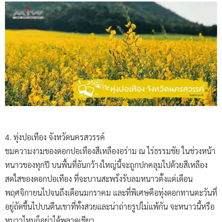
4. ทุ่งปอเทือง จังหวัดนครสวรรค์
ชมความงามของดอกปอเทืองสีเหลืองอร่าม ณ ไร่ธรรมชัย ในช่วงหน้า
หนาวของทุกปี บนพื้นที่อันกว้างใหญ่นี้จะถูกปกคลุมไปด้วยสีเหลือง
สดใสของดอกปอเทือง ที่จะบานสะพรั่งรับลมหนาวตั้งแต่เดือน
พฤศจิกายนไปจนถึงเดือนมกราคม และที่พิเศษคือทุ่งดอกทานตะวันที่
อยู่ถัดขึ้นไปบนตีนเขาที่ทั้งสวยและน่าถ่ายรูปไม่แพ้กัน จะหนาวนี้หรือ
หนาวไหนก็อย่าได้พลาดเชียว