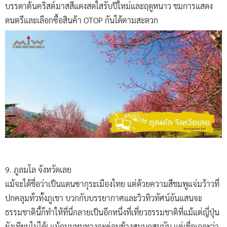
บรรดาต้นคริสต์มาสสีแดงสดใสรับปีใหม่และฤดูหนาว ชมการแสดง
ดนตรีและเลือกซื้อสินค้า OTOP กันได้ตามสะดวก
9. ภูลมโล จังหวัดเลย
แม้จะได้ชื่อว่าเป็นแดนซากุระเมืองไทย แต่ด้วยความสีชมพูแจ่มว้าวที่
ปกคลุมทั่วทั้งภูเขา บวกกับบรรยากาศและวิวทิวทัศน์อันแสนจะ
ธรรมชาตินี้ก็ทำให้ที่นี่กลายเป็นอีกหนึ่งที่เที่ยวธรรมชาติที่แม้แต่ญี่ปุ่น
ยังเทียบไม่ได้! แม้ถนนหนทางจะค่อนข้างสมบุกสมบัน แต่เชื่อเถอะว่า