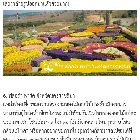
เลยว่าถ่ายรูปออกมาแล้วสวยมาก!
6. ฟลอร่า พาร์ค จังหวัดนครราชสีมา
แหล่งท่องเที่ยวชมความสวยงามของไม้ดอกไม้ประดับเมืองหนาว
นานาพันธุ์ในวังน้ำเขียว โดยจะแบ่งให้ชมกันเป็นโซนของดอกไม้แต่ละ
ประเภท เช่น โซนไม้มงคล โซนดอกไม้เมืองหนาว โซนกุหลาบ โซน
กล้วยไม้ ฯลฯ หรือหากอยากชมภาพในมุมกว้างก็สามารถไปชมได้ที่
Flora Tower View หอคอย 4 ชั้นที่มองลงมาจะเห็นสวนดอกไม้เป็น