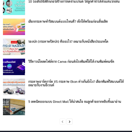
10 ไอเดียใช้สติกเกอร์สร้างการจดจำแบรนด์ ให้ลูกค้าจำได้ตั้งแต่แรกเห็น
เลือกกระดาษทำริสแบนด์แบบไหนดี? เช็กให้พร้อมก่อนสั่งผลิต
รองปก (กระดาษปิดปก) คืออะไร? เหมาะกับหนังสือประเภทใด
วิธีดาวน์โหลดไฟล์จาก Canva ก่อนส่งโรงพิมพ์ให้ได้งานพิมพ์คมชัด
กระดาษอาร์ตการ์ด VS กระดาษ Ekon ต่างกันยังไง? เลือกพิมพ์ริสแบนด์ให้
เหมาะกับงานอีเวนต์
5 เทคนิคออกแบบ Direct Mail ให้น่าสนใจ จนลูกค้าอยากหยิบขึ้นมาอ่าน