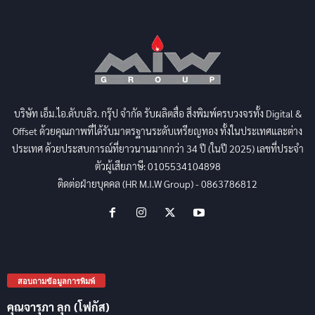
บริษัท เอ็ม.ไอ.ดับบลิว. กรุ๊ป จำกัด รับผลิตสื่อ สิ่งพิมพ์ครบวงจรทั้ง Digital &
Offset ด้วยคุณภาพที่ได้รับมาตรฐานระดับเหรียญทอง ทั้งในประเทศและต่าง
ประเทศ ด้วยประสบการณ์ที่ยาวนานมากกว่า 34 ปี (ในปี 2025) เลขที่ประจำ
ตัวผู้เสียภาษี: 0105534104898
ติดต่อฝ่ายบุคคล (HR M.I.W Group) - 0863786812
สอบถามข้อมูลการพิมพ์
คุณจารุภา ลุก (โฟกัส)