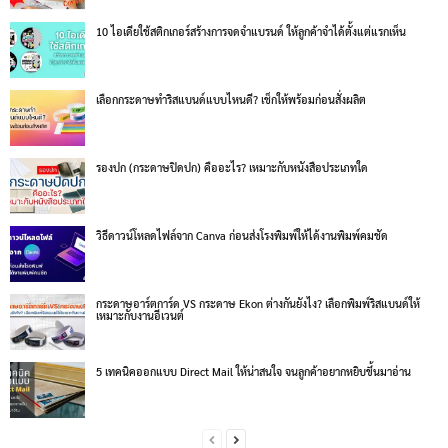
10 ไอเดียใช้สติกเกอร์สร้างการจดจำแบรนด์ ให้ลูกค้าจำได้ตั้งแต่แรกเห็น
เลือกกระดาษทำริสแบนด์แบบไหนดี? เช็กให้พร้อมก่อนสั่งผลิต
รองปก (กระดาษปิดปก) คืออะไร? เหมาะกับหนังสือประเภทใด
วิธีดาวน์โหลดไฟล์จาก Canva ก่อนส่งโรงพิมพ์ให้ได้งานพิมพ์คมชัด
กระดาษอาร์ตการ์ด VS กระดาษ Ekon ต่างกันยังไง? เลือกพิมพ์ริสแบนด์ให้
เหมาะกับงานอีเวนต์
5 เทคนิคออกแบบ Direct Mail ให้น่าสนใจ จนลูกค้าอยากหยิบขึ้นมาอ่าน