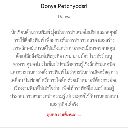
Skandacor, Fujifilm, Duplo: ระบบพิมพ์ภาพครบวงจร ยกระดับคุณภาพ
Silver Halide สู่การผลิตดิจิทัลสำหรับ SME
7 สื่อสิ่งพิมพ์ที่ช่วยให้ธุรกิจดูน่าเชื่อถือ และสร้างภาพลักษณ์มืออาชีพ
ทำไมแบรนด์ใหญ่ยังให้ความสำคัญกับงานพิมพ์คุณภาพสูงในยุคดิจิทัล
กลยุทธ์แจกคูปองกระดาษ ทำไมยังทำ Conversion ได้ดีกว่าคูปองออนไลน์
10 ไอเดียใช้สติกเกอร์สร้างการจดจำแบรนด์ ให้ลูกค้าจำได้ตั้งแต่แรกเห็น
เลือกกระดาษทำริสแบนด์แบบไหนดี? เช็กให้พร้อมก่อนสั่งผลิต
รองปก (กระดาษปิดปก) คืออะไร? เหมาะกับหนังสือประเภทใด