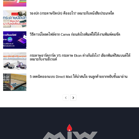
Offset ด้วยคุณภาพที่ได้รับมาตรฐานระดับเหรียญทอง ทั้งในประเทศและต่าง
ประเทศ ด้วยประสบการณ์ที่ยาวนานมากกว่า 34 ปี (ในปี 2025) เลขที่ประจำ
ตัวผู้เสียภาษี: 0105534104898
ติดต่อฝ่ายบุคคล (HR M.I.W Group) - 0863786812
สอบถามข้อมูลการพิมพ์
คุณจารุภา ลุก (โฟกัส)
Office: 02-9380950
Mobile: 090-9072927
Email: sale@miwgroup.co.th
คุณชมัยพร (แนน)