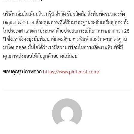
นักเขียนด้านงานพิมพ์ มุ่งเน้นการนำเสนอไอเดีย และกลยุทธ์
การใช้สื่อสิ่งพิมพ์ เพื่อยกระดับการทำการตลาด และสร้าง
ภาพลักษณ์แบรนด์ให้แข็งแกร่ง ถ่ายทอดเนื้อหาครอบคลุม
ตั้งแต่สื่อสิ่งพิมพ์เพื่อธุรกิจ (เช่น นามบัตร โบรชัวร์ เมนู
อาหาร คูปองโปรโมชั่น) ไปจนถึงความรู้เชิงลึกด้านเทคนิค
และกระบวนการหลังการพิมพ์ ไม่ว่าจะเป็นการเลือกวัสดุ การ
เคลือบ ปั๊มฟอยล์ หรือการไดคัท ด้วยเป้าหมายที่ต้องการย่อย
เรื่องงานพิมพ์ให้เข้าใจง่าย เพื่อให้กราฟิกดีไซเนอร์ และผู้
ประกอบการสามารถนำความรู้ไปประยุกต์ใช้กับงานออกแบบ
และธุรกิจได้จริง
ดูบทความทั้งหมด →
RELATED ARTICLES
MORE FROM AUTHOR