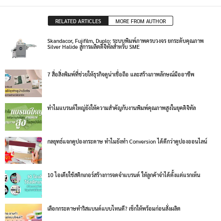
วิธีดาวน์โหลดไฟล์จาก Canva ก่อนส่งโรงพิมพ์ให้ได้งานพิมพ์คมชัด
กระดาษอาร์ตการ์ด VS กระดาษ Ekon ต่างกันยังไง? เลือกพิมพ์ริสแบนด์ให้
เหมาะกับงานอีเวนต์
5 เทคนิคออกแบบ Direct Mail ให้น่าสนใจ จนลูกค้าอยากหยิบขึ้นมาอ่าน
บริษัท เอ็ม.ไอ.ดับบลิว. กรุ๊ป จำกัด รับผลิตสื่อ สิ่งพิมพ์ครบวงจรทั้ง Digital &