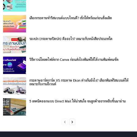
เลือกกระดาษทำริสแบนด์แบบไหนดี? เช็กให้พร้อมก่อนสั่งผลิต
รองปก (กระดาษปิดปก) คืออะไร? เหมาะกับหนังสือประเภทใด
วิธีดาวน์โหลดไฟล์จาก Canva ก่อนส่งโรงพิมพ์ให้ได้งานพิมพ์คมชัด
กระดาษอาร์ตการ์ด VS กระดาษ Ekon ต่างกันยังไง? เลือกพิมพ์ริสแบนด์ให้
เหมาะกับงานอีเวนต์
5 เทคนิคออกแบบ Direct Mail ให้น่าสนใจ จนลูกค้าอยากหยิบขึ้นมาอ่าน