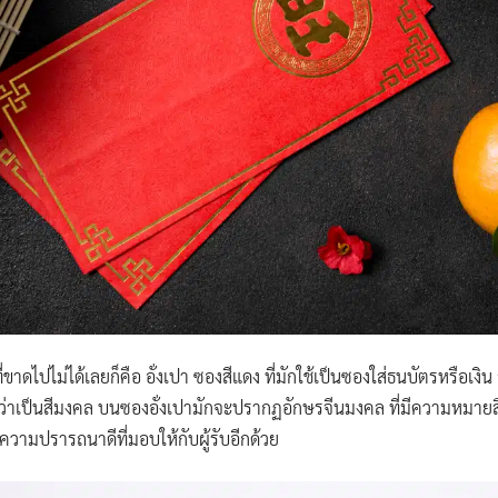
ี่ขาดไปไม่ได้เลยก็คือ อั่งเปา ซองสีแดง ที่มักใช้เป็นซองใส่ธนบัตรหรือเ
ชื่อว่าเป็นสีมงคล บนซองอั่งเปามักจะปรากฏอักษรจีนมงคล ที่มีความหมายส
ความปรารถนาดีที่มอบให้กับผู้รับอีกด้วย