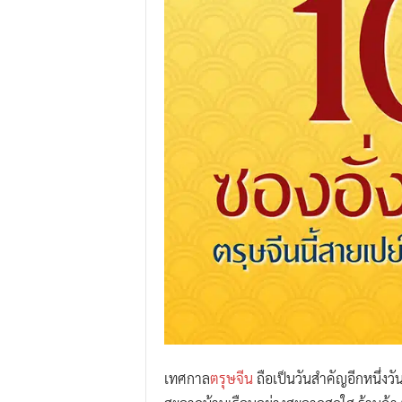
.
I
.
W
.
G
r
o
u
p
เทศกาล
ตรุษจีน
ถือเป็นวันสำคัญอีกหนึ่งวั