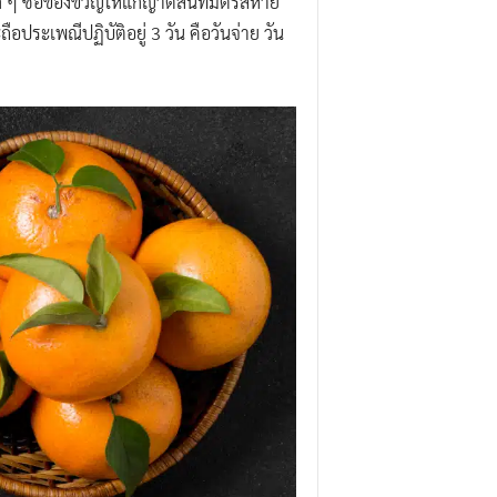
็ก ๆ ซื้อของขวัญให้แก่ญาติสนิทมิตรสหาย
อประเพณีปฏิบัติอยู่ 3 วัน คือวันจ่าย วัน