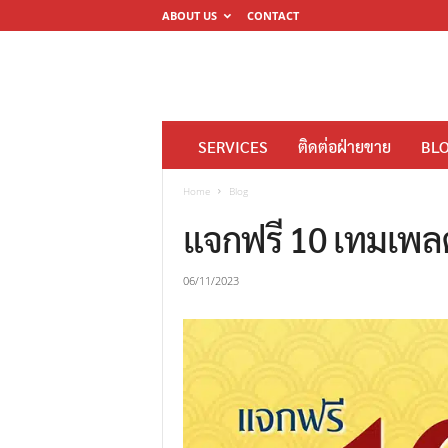
ABOUT US
CONTACT
โ
SERVICES
ติดต่อฝ่ายขาย
BL
ร
ง
Home
Blog
พิ
แจกฟรี 10 เทมเพลต
ม
พ์
06/11/2023
ดิ
จิ
ต
อ
ล
M