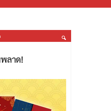
า
ามพลาด!