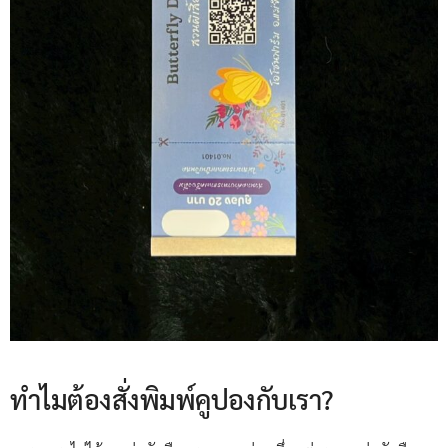
ทำไมต้องสั่งพิมพ์คูปองกับเรา?