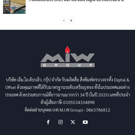
บริษัท เอ็ม.ไอ.ดับบลิว. กรุ๊ป จำกัด รับผลิตสื่อ สิ่งพิมพ์ครบวงจรทั้ง Digital &
Offset ด้วยคุณภาพที่ได้รับมาตรฐานระดับเหรียญทอง ทั้งในประเทศและต่าง
ประเทศ ด้วยประสบการณ์ที่ยาวนานมากกว่า 34 ปี (ในปี 2025) เลขที่ประจำ
ตัวผู้เสียภาษี: 0105534104898
ติดต่อฝ่ายบุคคล (HR M.I.W Group) - 0863786812