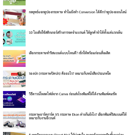
กลยุทธ์แจกคูปองกระดาษ ทำไมยังทำ Conversion ได้ดีกว่าคูปองออนไลน์
10 ไอเดียใช้สติกเกอร์สร้างการจดจำแบรนด์ ให้ลูกค้าจำได้ตั้งแต่แรกเห็น
เลือกกระดาษทำริสแบนด์แบบไหนดี? เช็กให้พร้อมก่อนสั่งผลิต
รองปก (กระดาษปิดปก) คืออะไร? เหมาะกับหนังสือประเภทใด
วิธีดาวน์โหลดไฟล์จาก Canva ก่อนส่งโรงพิมพ์ให้ได้งานพิมพ์คมชัด
กระดาษอาร์ตการ์ด VS กระดาษ Ekon ต่างกันยังไง? เลือกพิมพ์ริสแบนด์ให้
เหมาะกับงานอีเวนต์
5 เทคนิคออกแบบ Direct Mail ให้น่าสนใจ จนลูกค้าอยากหยิบขึ้นมาอ่าน