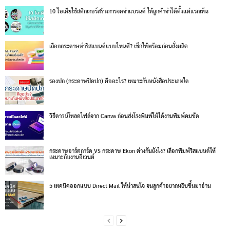
10 ไอเดียใช้สติกเกอร์สร้างการจดจำแบรนด์ ให้ลูกค้าจำได้ตั้งแต่แรกเห็น
เลือกกระดาษทำริสแบนด์แบบไหนดี? เช็กให้พร้อมก่อนสั่งผลิต
รองปก (กระดาษปิดปก) คืออะไร? เหมาะกับหนังสือประเภทใด
วิธีดาวน์โหลดไฟล์จาก Canva ก่อนส่งโรงพิมพ์ให้ได้งานพิมพ์คมชัด
กระดาษอาร์ตการ์ด VS กระดาษ Ekon ต่างกันยังไง? เลือกพิมพ์ริสแบนด์ให้
เหมาะกับงานอีเวนต์
5 เทคนิคออกแบบ Direct Mail ให้น่าสนใจ จนลูกค้าอยากหยิบขึ้นมาอ่าน