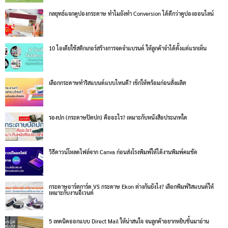
กลยุทธ์แจกคูปองกระดาษ ทำไมยังทำ Conversion ได้ดีกว่าคูปองออนไลน์
10 ไอเดียใช้สติกเกอร์สร้างการจดจำแบรนด์ ให้ลูกค้าจำได้ตั้งแต่แรกเห็น
เลือกกระดาษทำริสแบนด์แบบไหนดี? เช็กให้พร้อมก่อนสั่งผลิต
รองปก (กระดาษปิดปก) คืออะไร? เหมาะกับหนังสือประเภทใด
วิธีดาวน์โหลดไฟล์จาก Canva ก่อนส่งโรงพิมพ์ให้ได้งานพิมพ์คมชัด
กระดาษอาร์ตการ์ด VS กระดาษ Ekon ต่างกันยังไง? เลือกพิมพ์ริสแบนด์ให้
เหมาะกับงานอีเวนต์
5 เทคนิคออกแบบ Direct Mail ให้น่าสนใจ จนลูกค้าอยากหยิบขึ้นมาอ่าน