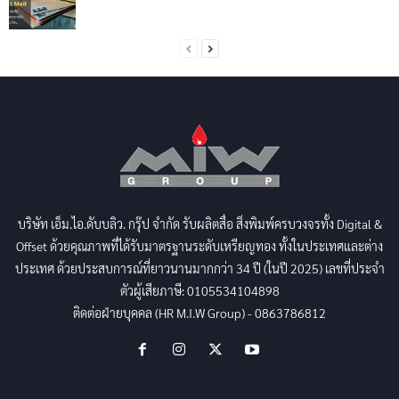
บริษัท เอ็ม.ไอ.ดับบลิว. กรุ๊ป จำกัด รับผลิตสื่อ สิ่งพิมพ์ครบวงจรทั้ง Digital &
Offset ด้วยคุณภาพที่ได้รับมาตรฐานระดับเหรียญทอง ทั้งในประเทศและต่าง
ประเทศ ด้วยประสบการณ์ที่ยาวนานมากกว่า 34 ปี (ในปี 2025) เลขที่ประจำ
ตัวผู้เสียภาษี: 0105534104898
ติดต่อฝ่ายบุคคล (HR M.I.W Group) - 0863786812