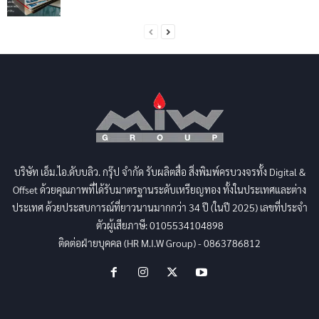
บริษัท เอ็ม.ไอ.ดับบลิว. กรุ๊ป จำกัด รับผลิตสื่อ สิ่งพิมพ์ครบวงจรทั้ง Digital &
Offset ด้วยคุณภาพที่ได้รับมาตรฐานระดับเหรียญทอง ทั้งในประเทศและต่าง
ประเทศ ด้วยประสบการณ์ที่ยาวนานมากกว่า 34 ปี (ในปี 2025) เลขที่ประจำ
ตัวผู้เสียภาษี: 0105534104898
ติดต่อฝ่ายบุคคล (HR M.I.W Group) - 0863786812