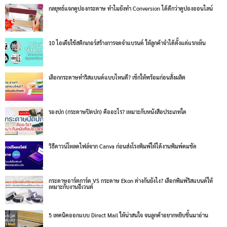
กลยุทธ์แจกคูปองกระดาษ ทำไมยังทำ Conversion ได้ดีกว่าคูปองออนไลน์
10 ไอเดียใช้สติกเกอร์สร้างการจดจำแบรนด์ ให้ลูกค้าจำได้ตั้งแต่แรกเห็น
เลือกกระดาษทำริสแบนด์แบบไหนดี? เช็กให้พร้อมก่อนสั่งผลิต
รองปก (กระดาษปิดปก) คืออะไร? เหมาะกับหนังสือประเภทใด
วิธีดาวน์โหลดไฟล์จาก Canva ก่อนส่งโรงพิมพ์ให้ได้งานพิมพ์คมชัด
กระดาษอาร์ตการ์ด VS กระดาษ Ekon ต่างกันยังไง? เลือกพิมพ์ริสแบนด์ให้
เหมาะกับงานอีเวนต์
5 เทคนิคออกแบบ Direct Mail ให้น่าสนใจ จนลูกค้าอยากหยิบขึ้นมาอ่าน