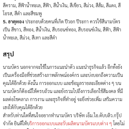
สีคราม, สีฟ้าน้ำทะเล, สีฟ้า, สีน้ำเงิน, สีเขียว, สีม่วง, สีส้ม, สีแดง, สี
โอรส, สีดำ และสีชมพู
5. ธาตุทอง
ประกอบด้วยคนที่เกิด ปีวอก ปีระกา ควรใช้สีนามบัตร
เป็น สีขาว, สีทอง, สีน้ำเงิน, สีบรอนซ์ทอง, สีบรอนซ์เงิน, สีฟ้า, สีฟ้า
น้ำทะเล, สีม่วง, สีเทา และสีดำ
สรุป
นามบัตร นอกจากจะใช้ในการแนะนำตัว แนะนำธุรกิจแล้ว อีกทั้งยัง
เป็นเครื่องมือที่ช่วยสร้างภาพลักษณ์องค์กร และบ่งบอกถึงความเป็น
คุณได้อีกด้วย ดังนั้น การออกแบบ และข้อมูลรายละเอียดต่าง ๆ บน
นามบัตรก็ต้องมีให้ครบถ้วน และยังรวมไปถึงการเลือกใช้สีมงคล ที่มี
ผลต่อโชคลาภ การงาน และธุรกิจที่ทำอยู่ จะยิ่งช่วยเพิ่ม เสริมความ
เฮงให้กับคุณได้อีกด้วย
สำหรับท่านใดที่สนใจอยากทำนามบัตร บริษัท เอ็ม.ไอ.ดับบลิว.กรุ๊ป
จำกัด ยินดีให้บ
ริการออกแบบและรับผลิตนามบัตรแบบต่าง ๆ
โดยไม่