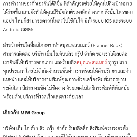
การทำงานของตัวเองกันได้ดีขึ้น ที่สำคัญจะช่วยให้คุณไปถึงเป้าหมาย
ได้ง่ายขึ้น แถมยังทำให้คุณมีวินัยกับตัวเองอีกต่างหาก ดังนั้น ใครชอบ
แอปฯ ไหนก็สามารถดาวน์โหลดไปใช้กันได้ มีทั้งระบบ iOS และระบบ
Android เลยค่ะ
สำหรับท่านใดที่สนใจอยากทำสมุดแพลนเนอร์ (Planner Book)
สามารถติดต่อ บริษัท เอ็ม.ไอ.ดับบลิว.กรุ๊ป จำกัด ของเราได้เลยค่ะ
เรายินดีให้บริการออกแบบ และรับผลิต
สมุดแพลนเนอร์
ทุกรูปแบบ
ทุกประเภท โดยไม่จำกัดจำนวนขั้นต่ำ เราพร้อมให้คำปรึกษาและคำ
แนะนำ และให้บริการงานพิมพ์คุณภาพด้วยเครื่องพิมพ์มาตรฐาน
ระดับโลก สีสวย คมชัด ไม่ซีดจาง ด้วยเทคโนโลยีการพิมพ์ที่ทันสมัย
พร้อมด้วยบริการที่รวดเร็วและตรงต่อเวลา
เกี่ยวกับ MIW Group
บริษัท เอ็ม.ไอ.ดับบลิว. กรุ๊ป จำกัด รับผลิตสื่อ สิ่งพิมพ์ครบวงจรทั้ง
Digital & Offset ด้วยคุณภาพที่ได้รับมาตรฐานระดับเหรียญทอง ทั้ง