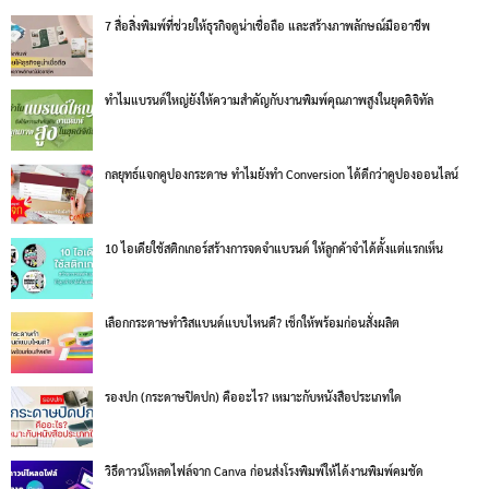
7 สื่อสิ่งพิมพ์ที่ช่วยให้ธุรกิจดูน่าเชื่อถือ และสร้างภาพลักษณ์มืออาชีพ
ทำไมแบรนด์ใหญ่ยังให้ความสำคัญกับงานพิมพ์คุณภาพสูงในยุคดิจิทัล
กลยุทธ์แจกคูปองกระดาษ ทำไมยังทำ Conversion ได้ดีกว่าคูปองออนไลน์
10 ไอเดียใช้สติกเกอร์สร้างการจดจำแบรนด์ ให้ลูกค้าจำได้ตั้งแต่แรกเห็น
เลือกกระดาษทำริสแบนด์แบบไหนดี? เช็กให้พร้อมก่อนสั่งผลิต
รองปก (กระดาษปิดปก) คืออะไร? เหมาะกับหนังสือประเภทใด
วิธีดาวน์โหลดไฟล์จาก Canva ก่อนส่งโรงพิมพ์ให้ได้งานพิมพ์คมชัด