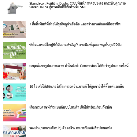
Skandacor, Fujifilm, Duplo: ระบบพิมพ์ภาพครบวงจร ยกระดับคุณภาพ
Silver Halide สู่การผลิตดิจิทัลสำหรับ SME
7 สื่อสิ่งพิมพ์ที่ช่วยให้ธุรกิจดูน่าเชื่อถือ และสร้างภาพลักษณ์มืออาชีพ
ทำไมแบรนด์ใหญ่ยังให้ความสำคัญกับงานพิมพ์คุณภาพสูงในยุคดิจิทัล
กลยุทธ์แจกคูปองกระดาษ ทำไมยังทำ Conversion ได้ดีกว่าคูปองออนไลน์
10 ไอเดียใช้สติกเกอร์สร้างการจดจำแบรนด์ ให้ลูกค้าจำได้ตั้งแต่แรกเห็น
เลือกกระดาษทำริสแบนด์แบบไหนดี? เช็กให้พร้อมก่อนสั่งผลิต
รองปก (กระดาษปิดปก) คืออะไร? เหมาะกับหนังสือประเภทใด