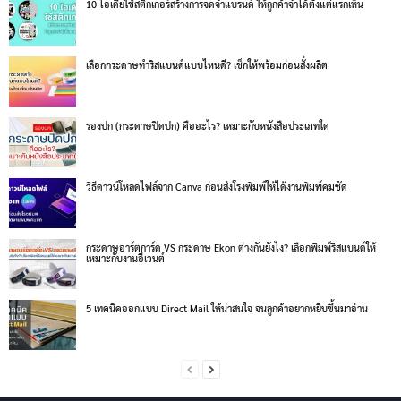
10 ไอเดียใช้สติกเกอร์สร้างการจดจำแบรนด์ ให้ลูกค้าจำได้ตั้งแต่แรกเห็น
เลือกกระดาษทำริสแบนด์แบบไหนดี? เช็กให้พร้อมก่อนสั่งผลิต
รองปก (กระดาษปิดปก) คืออะไร? เหมาะกับหนังสือประเภทใด
วิธีดาวน์โหลดไฟล์จาก Canva ก่อนส่งโรงพิมพ์ให้ได้งานพิมพ์คมชัด
กระดาษอาร์ตการ์ด VS กระดาษ Ekon ต่างกันยังไง? เลือกพิมพ์ริสแบนด์ให้
เหมาะกับงานอีเวนต์
5 เทคนิคออกแบบ Direct Mail ให้น่าสนใจ จนลูกค้าอยากหยิบขึ้นมาอ่าน