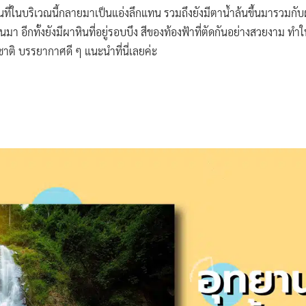
พื้นที่ในบริเวณนี้กลายมาเป็นแอ่งลึกแทน รวมถึงยังมีตาน้ำล้นขึ้นมารวมกับ
มา อีกทั้งยังมีผาหินที่อยู่รอบบึง สีของท้องฟ้าที่ตัดกันอย่างสวยงาม ทำ
ชาติ บรรยากาศดี ๆ แนะนำที่นี่เลยค่ะ