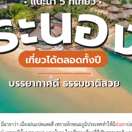
ามัน มีฉายาว่า เมืองฝนแปดแดดสี่ เพราะลักษณะภูมิประเทศทำให้มี
ฝนตก
บ่