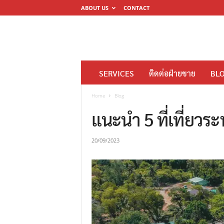
ABOUT US
CONTACT
โ
SERVICES
ติดต่อฝ่ายขาย
BL
ร
ง
Home
Blog
พิ
แนะนำ 5 ที่เที่ยวร
ม
พ์
20/09/2023
ดิ
จิ
ต
อ
ล
M