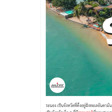
.
I
.
W
.
G
r
o
u
p
ระนอง เป็นจังหวัดที่ตั้งอยู่ฝั่งทะเลอันด