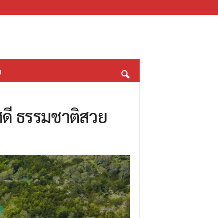
า
าศดี ธรรมชาติสวย