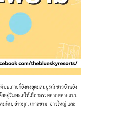
าติบนเกาะก็ยังคงอุดมสมบูรณ์ ชาวบ้านยัง
ลตั้งอยู่ริมทะเลให้เลือกสรรหลากหลายแบบ
หลมหิน, อ่าวมุก, เกาะขาม, อ่าวใหญ่ และ