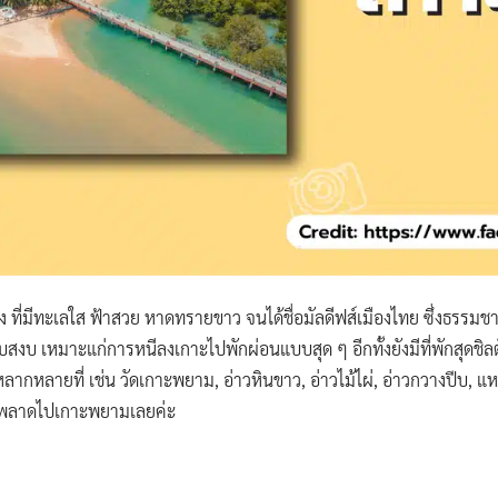
 ที่มีทะเลใส ฟ้าสวย หาดทรายขาว จนได้ชื่อมัลดีฟส์เมืองไทย ซึ่งธรรมช
ยบสงบ เหมาะแก่การหนีลงเกาะไปพักผ่อนแบบสุด ๆ อีกทั้งยังมีที่พักสุดชิ
หลากหลายที่ เช่น วัดเกาะพยาม, อ่าวหินขาว, อ่าวไม้ไผ่, อ่าวกวางปีบ, แ
ามพลาดไปเกาะพยามเลยค่ะ