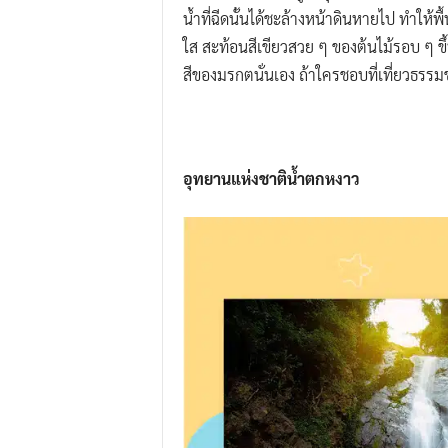
น้ำที่ฉีดนั้นได้ชะล้างหน้าดินหายไป ทำให้
ใส สะท้อนสีเขียวสวย ๆ ของต้นไม้รอบ ๆ ขึ้น
สีของมรกตนั่นเอง ถ้าใครชอบที่เที่ยวธรรม
อุทยานแห่งชาติน้ำตกหงาว