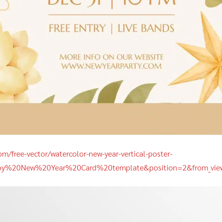
om/free-vector/watercolor-new-year-vertical-poster-
py%20New%20Year%20Card%20template&position=2&from_view