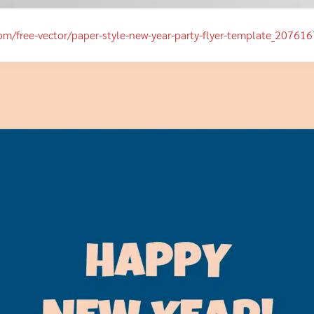
com/free-vector/paper-style-new-year-party-flyer-template_20761