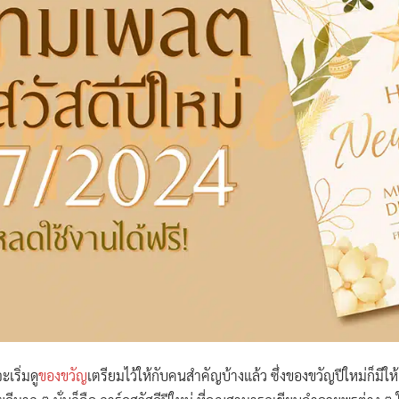
เริ่มดู
ของขวัญ
เตรียมไว้ให้กับคนสำคัญบ้างแล้ว ซึ่งของขวัญปีใหม่ก็มี