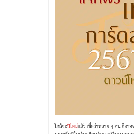
.
I
.
W
.
G
r
o
u
p
ใกล้จะ
ปีใหม่
แล้ว เชื่อว่าหลาย ๆ คน ก็อาจจะ