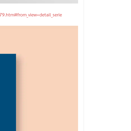
679.htm#from_view=detail_serie