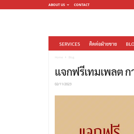
ABOUT US
CONTACT
โ
SERVICES
ติดต่อฝ่ายขาย
BL
ร
ง
Home
Blog
พิ
แจกฟรีเทมเพลต การ
ม
พ์
02/11/2023
ดิ
จิ
ต
อ
ล
M