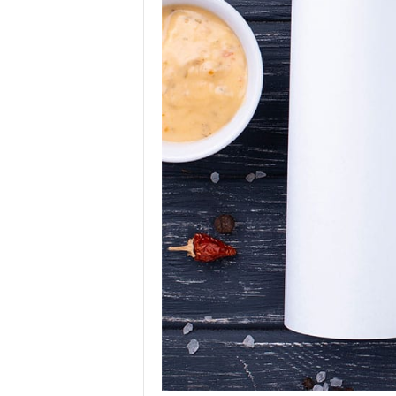
.
I
.
W
.
G
r
o
u
p