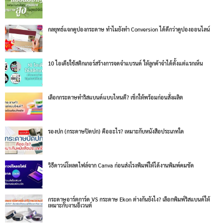
กลยุทธ์แจกคูปองกระดาษ ทำไมยังทำ Conversion ได้ดีกว่าคูปองออนไลน์
10 ไอเดียใช้สติกเกอร์สร้างการจดจำแบรนด์ ให้ลูกค้าจำได้ตั้งแต่แรกเห็น
เลือกกระดาษทำริสแบนด์แบบไหนดี? เช็กให้พร้อมก่อนสั่งผลิต
รองปก (กระดาษปิดปก) คืออะไร? เหมาะกับหนังสือประเภทใด
วิธีดาวน์โหลดไฟล์จาก Canva ก่อนส่งโรงพิมพ์ให้ได้งานพิมพ์คมชัด
กระดาษอาร์ตการ์ด VS กระดาษ Ekon ต่างกันยังไง? เลือกพิมพ์ริสแบนด์ให้
เหมาะกับงานอีเวนต์