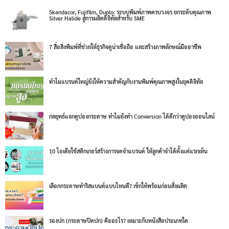
Skandacor, Fujifilm, Duplo: ระบบพิมพ์ภาพครบวงจร ยกระดับคุณภาพ
Silver Halide สู่การผลิตดิจิทัลสำหรับ SME
7 สื่อสิ่งพิมพ์ที่ช่วยให้ธุรกิจดูน่าเชื่อถือ และสร้างภาพลักษณ์มืออาชีพ
ทำไมแบรนด์ใหญ่ยังให้ความสำคัญกับงานพิมพ์คุณภาพสูงในยุคดิจิทัล
กลยุทธ์แจกคูปองกระดาษ ทำไมยังทำ Conversion ได้ดีกว่าคูปองออนไลน์
10 ไอเดียใช้สติกเกอร์สร้างการจดจำแบรนด์ ให้ลูกค้าจำได้ตั้งแต่แรกเห็น
เลือกกระดาษทำริสแบนด์แบบไหนดี? เช็กให้พร้อมก่อนสั่งผลิต
รองปก (กระดาษปิดปก) คืออะไร? เหมาะกับหนังสือประเภทใด