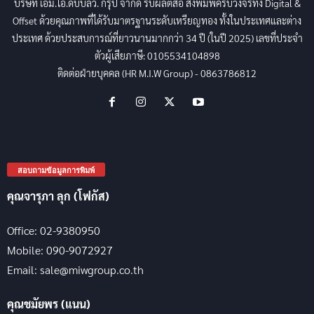
บริษัท เอ็ม.ไอ.ดับบลิว. กรุ๊ป จำกัด รับผลิตสื่อ สิ่งพิมพ์ครบวงจรทั้ง Digital &
Offset ด้วยคุณภาพที่ได้รับมาตรฐานระดับเหรียญทอง ทั้งในประเทศและต่าง
ประเทศ ด้วยประสบการณ์ที่ยาวนานมากกว่า 34 ปี (ในปี 2025) เลขที่ประจำ
ตัวผู้เสียภาษี: 0105534104898
ติดต่อฝ่ายบุคคล (HR M.I.W Group) - 0863786812
สอบถามข้อมูลการพิมพ์
คุณจารุภา ลุก (โฟกัส)
Office: 02-9380950
Mobile: 090-9072927
Email: sale@miwgroup.co.th
คุณชมัยพร (แนน)