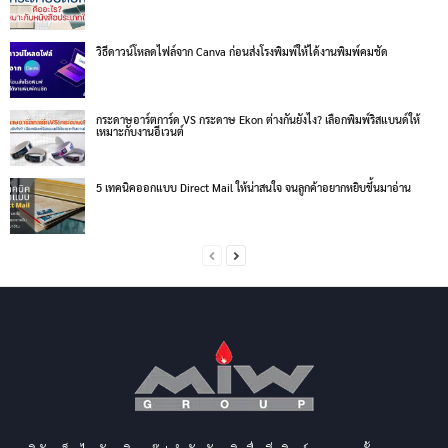
วิธีดาวน์โหลดไฟล์จาก Canva ก่อนส่งโรงพิมพ์ให้ได้งานพิมพ์คมชัด
กระดาษอาร์ตการ์ด VS กระดาษ Ekon ต่างกันยังไง? เลือกพิมพ์ริสแบนด์ให้
เหมาะกับงานอีเวนต์
5 เทคนิคออกแบบ Direct Mail ให้น่าสนใจ จนลูกค้าอยากหยิบขึ้นมาอ่าน