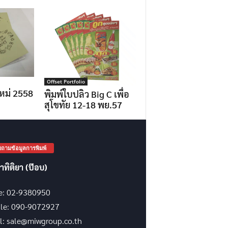
Offset Portfolio
หม่ 2558
พิมพ์ใบปลิว Big C เพื่อ
สุโขทัย 12-18 พย.57
ถามข้อมูลการพิมพ์
าทิติยา (ป๊อบ)
ce: 02-9380950
le: 090-9072927
l: sale@miwgroup.co.th