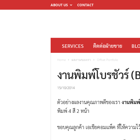
ABOUT US
CONTACT
โ
SERVICES
ติดต่อฝ่ายขาย
BL
ร
ง
Home
ผลงานของเรา
Offset Portfolio
พิ
งานพิมพ์โบรชัวร์ 
ม
พ์
15/10/2014
ดิ
ตัวอย่างผลงานคุณภาพดีของเรา
งานพิมพ์
จิ
พิมพ์ 4 สี 2 หน้า
ต
อ
ขอบคุณลูกค้า เอเชียคอมแพ็ค ที่ให้ความไว
ล
M