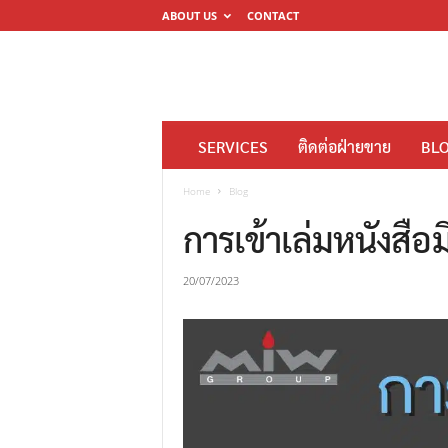
ABOUT US
CONTACT
โ
SERVICES
ติดต่อฝ่ายขาย
BL
ร
ง
Home
Blog
พิ
การเข้าเล่มหนังสือมีก
ม
พ์
20/07/2023
ดิ
จิ
ต
อ
ล
M