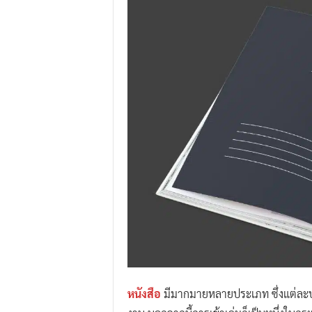
.
I
.
W
.
G
r
o
u
p
หนังสือ
มีมากมายหลายประเภท ซึ่งแต่ละป